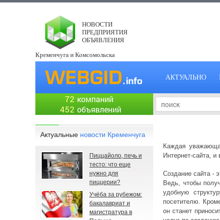
НОВОСТИ
ПРЕДПРИЯТИЯ
ОБЪЯВЛЕНИЯ
Кременчуга и Комсомольска
АКТУАЛЬНО
72
компаний
452
объявлений
Актуальные
новости Кременчуга
Каждая уважающая
Интернет-сайта, и
Пиццайоло, печь и
тесто: что еще
нужно для
Создание сайта - 
пиццерии?
Ведь, чтобы получ
удобную структу
Учёба за рубежом:
посетителю. Кроме
бакалавриат и
он станет приноси
магистратура в