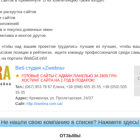
 сайтов в Кременчуге. В их компетенцию также входит:
и раскрутка сайтов
 сайтов
риложений
ов и покупка доменных имен
еклама и многое другое.
 чтобы над вашим проектом трудились лучшие из лучших, чтобы ваш
ысокие позиции в рейтингах, ищите команду профессионалов среди сам
 на портале WebGid.info!
Веб студия «Zwebra»
ГОТОВЫЕ САЙТЫ С АДМИН ПАНЕЛЬЮ ЗА 2800 ГРН.
С
ХОСТИНГ САЙТА НА 1 ГОД В ПОДАРОК!
Тел.:
(067) 953 76 67 Елена, +38 (098) 455 35 55, +38 (050) 505
35 35
Адрес:
Кременчук, ул. Пролетарская, 24/37
Сайт:
http://zwebra.com.ua/
Не нашли свою компанию в списке? Нажмите здесь!
ОТЗЫВЫ