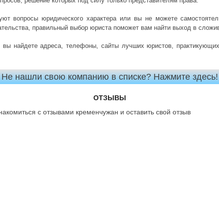
просов, решение которых под силу только представителям права.
уют вопросы юридического характера или вы не можете самостоятел
ательства, правильный выбор юриста поможет вам найти выход в сложи
 вы найдете адреса, телефоны, сайты лучших юристов, практикующих
Не нашли свою компанию в списке? Нажмите здесь!
ОТЗЫВЫ
накомиться с отзывами кременчужан и оставить свой отзыв