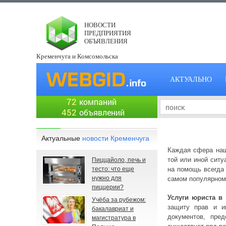
НОВОСТИ
ПРЕДПРИЯТИЯ
ОБЪЯВЛЕНИЯ
Кременчуга и Комсомольска
АКТУАЛЬНО
72
компаний
452
объявлений
Актуальные
новости Кременчуга
Каждая сфера наше
той или иной ситу
Пиццайоло, печь и
тесто: что еще
на помощь всегда
нужно для
самом популярном
пиццерии?
Услуги юриста в
Учёба за рубежом:
защиту прав и и
бакалавриат и
документов, пред
магистратура в