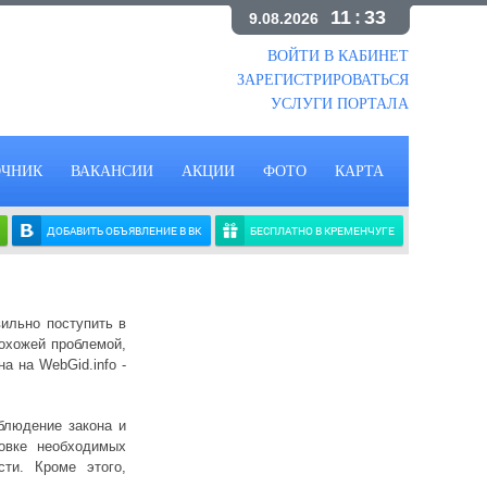
11
:
33
9.08.2026
ВОЙТИ В КАБИНЕТ
ЗАРЕГИСТРИРОВАТЬСЯ
УСЛУГИ ПОРТАЛА
ОЧНИК
ВАКАНСИИ
АКЦИИ
ФОТО
КАРТА
ДОБАВИТЬ ОБЪЯВЛЕНИЕ В ВК
БЕСПЛАТНО В КРЕМЕНЧУГЕ
вильно поступить в
похожей проблемой,
 на WebGid.info -
блюдение закона и
овке необходимых
сти. Кроме этого,