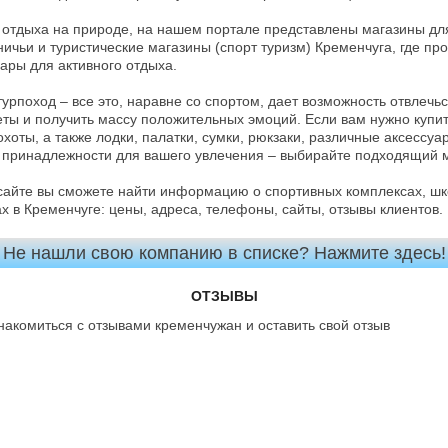
 отдыха на природе, на нашем портале представлены магазины дл
ничьи и туристические магазины (спорт туризм) Кременчуга, где п
ары для активного отдыха.
турпоход – все это, наравне со спортом, дает возможность отвлечьс
ты и получить массу положительных эмоций. Если вам нужно купит
хоты, а также лодки, палатки, сумки, рюкзаки, различные аксессуа
принадлежности для вашего увлечения – выбирайте подходящий м
сайте вы сможете найти информацию о спортивных комплексах, шко
х в Кременчуге: цены, адреса, телефоны, сайты, отзывы клиентов.
Не нашли свою компанию в списке? Нажмите здесь!
ОТЗЫВЫ
накомиться с отзывами кременчужан и оставить свой отзыв