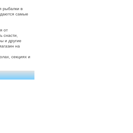
я рыбалки в
родаются самые
я от
ь снасти,
ры и другие
агазин на
лах, секциях и