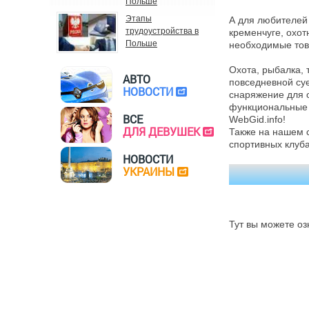
Польше
Этапы
А для любителей
трудоустройства в
кременчуге, охот
Польше
необходимые тов
Охота, рыбалка, 
АВТО
повседневной суе
НОВОСТИ
снаряжение для о
функциональные 
ВСЕ
WebGid.info!
ДЛЯ ДЕВУШЕК
Также на нашем 
спортивных клуба
НОВОСТИ
УКРАИНЫ
Тут вы можете оз