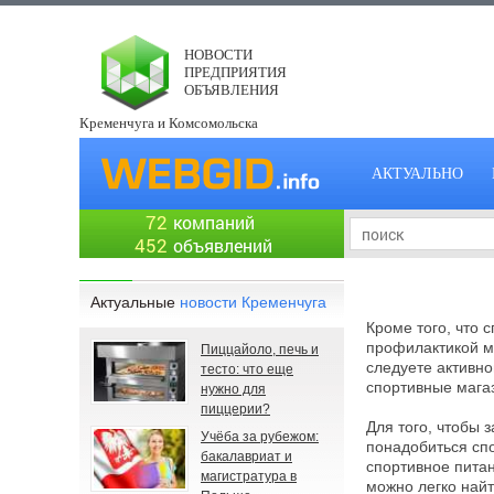
НОВОСТИ
ПРЕДПРИЯТИЯ
ОБЪЯВЛЕНИЯ
Кременчуга и Комсомольска
АКТУАЛЬНО
72
компаний
452
объявлений
Актуальные
новости Кременчуга
Кроме того, что 
профилактикой м
Пиццайоло, печь и
следуете активно
тесто: что еще
спортивные мага
нужно для
пиццерии?
Для того, чтобы 
Учёба за рубежом:
понадобиться сп
бакалавриат и
спортивное питан
магистратура в
можно легко най