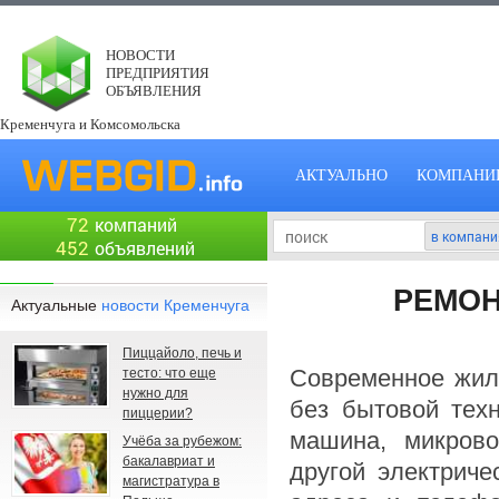
НОВОСТИ
ПРЕДПРИЯТИЯ
ОБЪЯВЛЕНИЯ
Кременчуга и Комсомольска
АКТУАЛЬНО
КОМПАНИ
72
компаний
452
объявлений
РЕМОН
Актуальные
новости Кременчуга
Пиццайоло, печь и
Современное жили
тесто: что еще
нужно для
без бытовой техн
пиццерии?
машина, микрово
Учёба за рубежом:
бакалавриат и
другой электриче
магистратура в