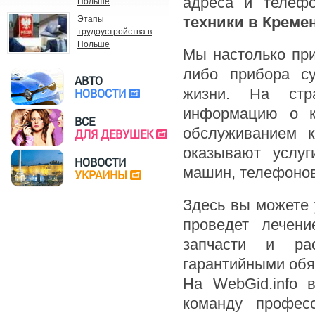
адреса и телеф
Польше
техники в Креме
Этапы
трудоустройства в
Польше
Мы настолько при
либо прибора с
АВТО
жизни. На стр
НОВОСТИ
информацию о к
ВСЕ
обслуживанием к
ДЛЯ ДЕВУШЕК
оказывают услуг
НОВОСТИ
машин, телефонов
УКРАИНЫ
Здесь вы можете 
проведет лечени
запчасти и рас
гарантийными обя
На WebGid.info 
команду профес