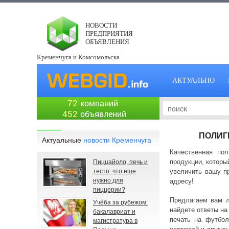
НОВОСТИ
ПРЕДПРИЯТИЯ
ОБЪЯВЛЕНИЯ
Кременчуга и Комсомольска
АКТУАЛЬНО
72
компаний
452
объявлений
ПОЛИГ
Актуальные
новости Кременчуга
Качественная по
продукции, которы
Пиццайоло, печь и
тесто: что еще
увеличить вашу п
нужно для
адресу!
пиццерии?
Предлагаем вам л
Учёба за рубежом:
найдете ответы на
бакалавриат и
печать на футбол
магистратура в