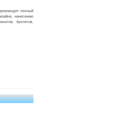
производят полный
изайна, нанесению
кнотов, буклетов,