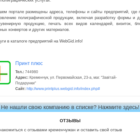
 полиграфических услугах.
ашем портале размещены адреса, телефоны и сайты предприятий, где 
товлению полиграфической продукции, включая разработку формы и д
увенирную продукцию, печать всех видов календарей, визиток, бло
ных конвертов и других материалов.
ги в каталоге предприятий на WebGid.info!
Принт плюс
Тел.:
744980
Адрес:
Кременчук, ул. Первомайская, 23-а, маг. "Завітай-
Подарунки"
Сайт:
http://www.printplus.webgid.info/index.php#
Не нашли свою компанию в списке? Нажмите здесь!
ОТЗЫВЫ
накомиться с отзывами кременчужан и оставить свой отзыв