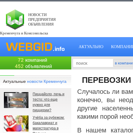
НОВОСТИ
ПРЕДПРИЯТИЯ
ОБЪЯВЛЕНИЯ
Кременчуга и Комсомольска
АКТУАЛЬНО
КОМПАНИ
72
компаний
452
объявлений
ПЕРЕВОЗКИ
Актуальные
новости Кременчуга
Случалось ли вам
Пиццайоло, печь и
конечно, вы нео
тесто: что еще
нужно для
другие населенн
пиццерии?
какими порой нео
Учёба за рубежом:
бакалавриат и
магистратура в
В нашем катало