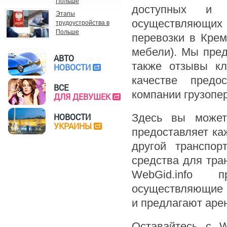
Польше
доступных и о
Этапы
осуществляющих
трудоустройства в
Польше
перевозки в Крем
мебели). Мы пред
АВТО
также отзывы кл
НОВОСТИ
качестве предо
ВСЕ
компании грузопе
ДЛЯ ДЕВУШЕК
Здесь вы может
НОВОСТИ
УКРАИНЫ
предоставляет ка
другой транспор
средства для тра
WebGid.info п
осуществляющие 
и предлагают аре
Оставайтесь с W