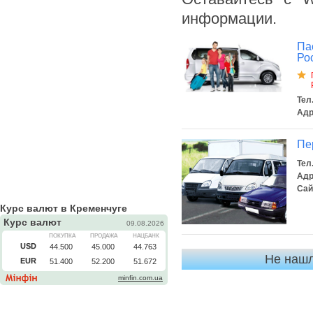
информации.
Па
Ро
Тел.
Адр
Пе
Тел.
Адр
Сай
Курс валют в Кременчуге
Не нашл