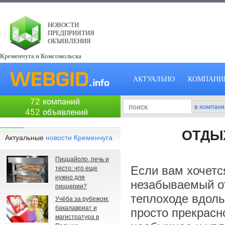
НОВОСТИ
ПРЕДПРИЯТИЯ
ОБЪЯВЛЕНИЯ
Кременчуга и Комсомольска
АКТУАЛЬНО
КОМПАНИ
72
компаний
452
объявлений
ОТДЫХ
Актуальные
новости Кременчуга
Пиццайоло, печь и
Если вам хочетс
тесто: что еще
нужно для
незабываемый от
пиццерии?
теплоходе вдоль
Учёба за рубежом:
бакалавриат и
просто прекрасн
магистратура в