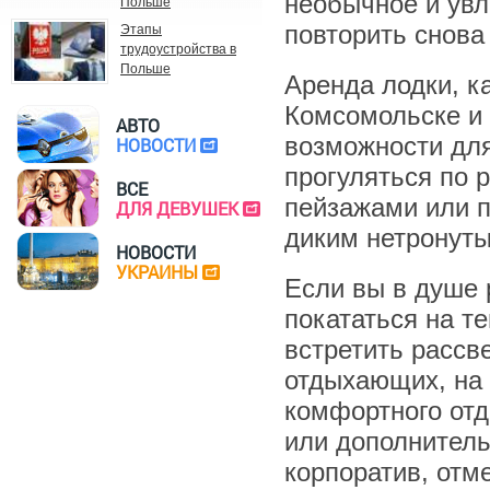
необычное и увл
Польше
повторить снова 
Этапы
трудоустройства в
Польше
Аренда лодки, к
Комсомольске и 
АВТО
возможности дл
НОВОСТИ
прогуляться по 
ВСЕ
пейзажами или п
ДЛЯ ДЕВУШЕК
диким нетронут
НОВОСТИ
УКРАИНЫ
Если вы в душе 
покататься на т
встретить рассве
отдыхающих, на 
комфортного отд
или дополнитель
корпоратив, отм