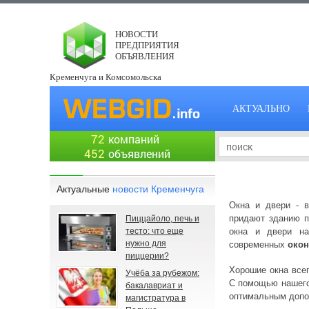
НОВОСТИ
ПРЕДПРИЯТИЯ
ОБЪЯВЛЕНИЯ
Кременчуга и Комсомольска
АКТУАЛЬНО
72
компаний
452
объявлений
Актуальные
новости Кременчуга
Окна и двери - в
придают зданию п
Пиццайоло, печь и
тесто: что еще
окна и двери на
нужно для
современных
окон
пиццерии?
Хорошие окна всег
Учёба за рубежом:
С помощью нашего 
бакалавриат и
оптимальным допо
магистратура в