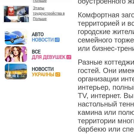
обустроенного ж
Польше
Этапы
Комфортная заго
трудоустройства в
Польше
территорией и в
городские жител
АВТО
семейного торже
НОВОСТИ
или бизнес-трен
ВСЕ
ДЛЯ ДЕВУШЕК
Разные коттеджи
НОВОСТИ
гостей. Они име
УКРАИНЫ
организации инт
интерьер, полны
TV, интернет. В
настольный тенн
камина или пол
территории мног
барбекю или спе