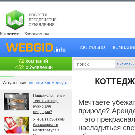
НОВОСТИ
ПРЕДПРИЯТИЯ
ОБЪЯВЛЕНИЯ
Кременчуга и Комсомольска
АКТУАЛЬНО
КОМПАНИ
72
компаний
452
объявлений
КОТТЕДЖ
Актуальные
новости Кременчуга
Пиццайоло, печь и
Мечтаете убежат
тесто: что еще
нужно для
природе? Аренда
пиццерии?
– это прекрасна
Учёба за рубежом:
бакалавриат и
насладиться св
магистратура в