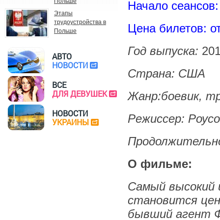
Польше
Начало сеансов:
Этапы
трудоустройства в
Цена билетов: от
Польше
Год выпуска:
20
АВТО
НОВОСТИ
Страна:
США
ВСЕ
ДЛЯ ДЕВУШЕК
Жанр:
боевик, т
НОВОСТИ
Режиссер:
Роус
УКРАИНЫ
Продолжительнос
О фильме:
Самый высокий 
становится цен
бывший агент Ф