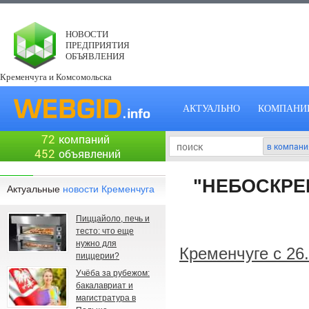
НОВОСТИ
ПРЕДПРИЯТИЯ
ОБЪЯВЛЕНИЯ
Кременчуга и Комсомольска
АКТУАЛЬНО
КОМПАНИ
72
компаний
452
объявлений
"НЕБОСКРЕБ
Актуальные
новости Кременчуга
Пиццайоло, печь и
тесто: что еще
нужно для
Кременчуге
c 26
пиццерии?
Учёба за рубежом:
бакалавриат и
магистратура в