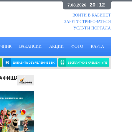
20
:
12
7.08.2026
ВОЙТИ В КАБИНЕТ
ЗАРЕГИСТРИРОВАТЬСЯ
УСЛУГИ ПОРТАЛА
ОЧНИК
ВАКАНСИИ
АКЦИИ
ФОТО
КАРТА
ДОБАВИТЬ ОБЪЯВЛЕНИЕ В ВК
БЕСПЛАТНО В КРЕМЕНЧУГЕ
. АФИША