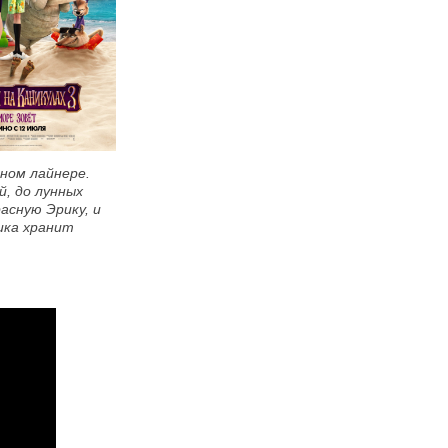
ном лайнере.
й, до лунных
асную Эрику, и
ика хранит