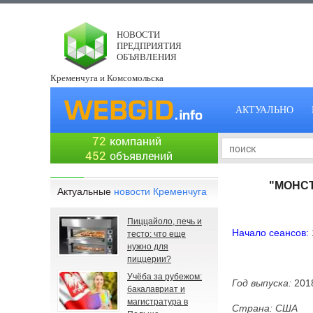
НОВОСТИ
ПРЕДПРИЯТИЯ
ОБЪЯВЛЕНИЯ
Кременчуга и Комсомольска
АКТУАЛЬНО
72
компаний
452
объявлений
"МОНСТ
Актуальные
новости Кременчуга
Пиццайоло, печь и
Начало сеансов:
тесто: что еще
нужно для
19:30 – 
пиццерии?
Учёба за рубежом:
Год выпуска:
201
бакалавриат и
магистратура в
Страна:
США