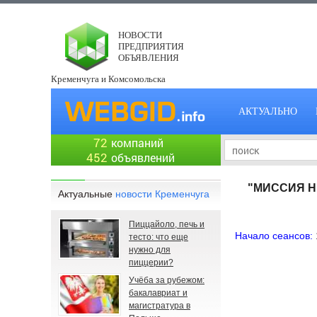
НОВОСТИ
ПРЕДПРИЯТИЯ
ОБЪЯВЛЕНИЯ
Кременчуга и Комсомольска
АКТУАЛЬНО
72
компаний
452
объявлений
"МИССИЯ Н
Актуальные
новости Кременчуга
Пиццайоло, печь и
Начало сеансов:
тесто: что еще
нужно для
16:30 – 
пиццерии?
Учёба за рубежом:
21:30 – 
бакалавриат и
магистратура в