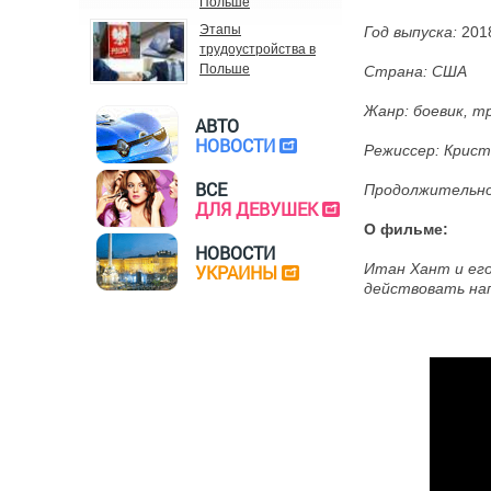
Польше
Этапы
Год выпуска:
201
трудоустройства в
Польше
Страна:
США
Жанр:
боевик, т
АВТО
НОВОСТИ
Режиссер:
Крист
ВСЕ
Продолжительнос
ДЛЯ ДЕВУШЕК
О фильме:
НОВОСТИ
Итан Хант и его
УКРАИНЫ
действовать нап