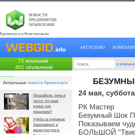
НОВОСТИ
ПРЕДПРИЯТИЯ
ОБЪЯВЛЕНИЯ
Кременчуга и Комсомольска
АКТУАЛЬНО
КОМПАНИ
72
компаний
452
объявлений
БЕЗУМНЫЙ
Актуальные
новости Кременчуга
24 мая, суббота
Пиццайоло, печь и
тесто: что еще
РК Мастер
нужно для
пиццерии?
Безумный Шок Пр
Учёба за рубежом:
Показываем чуде
бакалавриат и
магистратура в
БОЛЬШОЙ "Твис