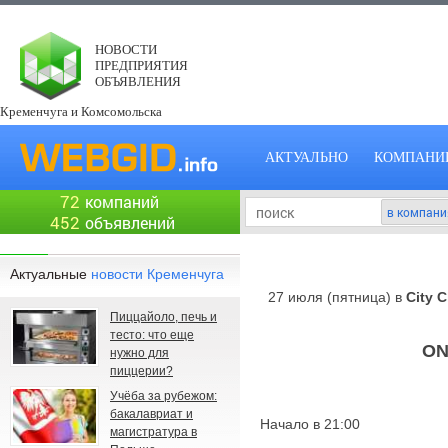
НОВОСТИ
ПРЕДПРИЯТИЯ
ОБЪЯВЛЕНИЯ
Кременчуга и Комсомольска
АКТУАЛЬНО
КОМПАНИ
72
компаний
452
объявлений
Актуальные
новости Кременчуга
27 июля (пятница) в
City C
Пиццайоло, печь и
тесто: что еще
ON
нужно для
пиццерии?
Учёба за рубежом:
бакалавриат и
Начало в 21:00
магистратура в