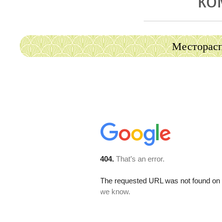
ко
Месторасп