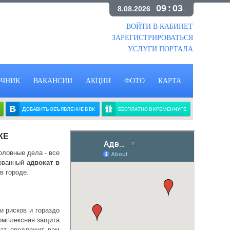
09
:
03
8.08.2026
ВОЙТИ В КАБИНЕТ
ЗАРЕГИСТРИРОВАТЬСЯ
УСЛУГИ ПОРТАЛА
ОЧНИК
ВАКАНСИИ
АКЦИИ
ФОТО
КАРТА
ДОБАВИТЬ ОБЪЯВЛЕНИЕ В ВК
БЕСПЛАТНО В КРЕМЕНЧУГЕ
КЕ
оловные дела - все
рованный
адвокат в
в городе.
и рисков и гораздо
комплексная защита
кат предложит вам