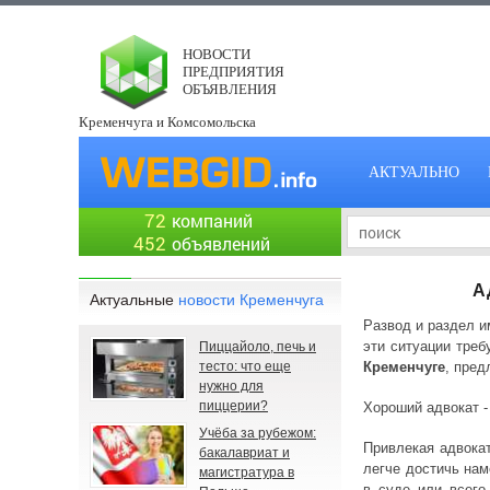
НОВОСТИ
ПРЕДПРИЯТИЯ
ОБЪЯВЛЕНИЯ
Кременчуга и Комсомольска
АКТУАЛЬНО
72
компаний
452
объявлений
А
Актуальные
новости Кременчуга
Развод и раздел и
эти ситуации тре
Пиццайоло, печь и
тесто: что еще
Кременчуге
, пред
нужно для
пиццерии?
Хороший адвокат -
Учёба за рубежом:
Привлекая адвокат
бакалавриат и
легче достичь нам
магистратура в
в суде или всего