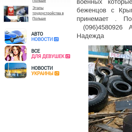
военных которы
Польше
Этапы
беженцов с Кры
трудоустройства в
принемает . П
Польше
(096)4580926 А
АВТО
Надежда
НОВОСТИ
ВСЕ
ДЛЯ ДЕВУШЕК
НОВОСТИ
УКРАИНЫ