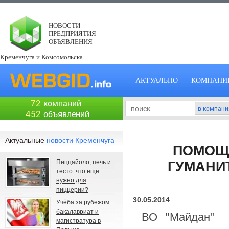
НОВОСТИ
ПРЕДПРИЯТИЯ
ОБЪЯВЛЕНИЯ
Кременчуга и Комсомольска
АКТУАЛЬНО
КОМПАНИ
72
компаний
452
объявлений
Актуальные
новости Кременчуга
ПОМОЩЬ
Пиццайоло, печь и
ГУМАНИ
тесто: что еще
нужно для
пиццерии?
30.05.2014
Учёба за рубежом:
бакалавриат и
ВО "Майдан" 
магистратура в