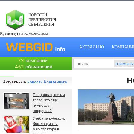
НОВОСТИ
ПРЕДПРИЯТИЯ
ОБЪЯВЛЕНИЯ
Кременчуга и Комсомольска
АКТУАЛЬНО
КОМПАНИ
72
компаний
452
объявлений
Н
Актуальные
новости Кременчуга
Пиццайоло, печь и
тесто: что еще
нужно для
пиццерии?
Учёба за рубежом:
бакалавриат и
магистратура в