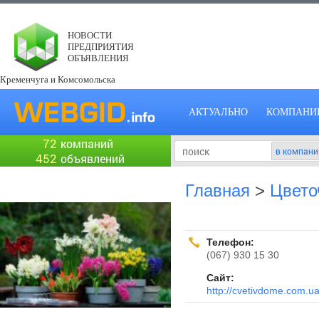
НОВОСТИ
ПРЕДПРИЯТИЯ
ОБЪЯВЛЕНИЯ
Кременчуга и Комсомольска
АКТУАЛЬНО
КОМПАНИ
72
компаний
452
объявлений
Главная
>
Цвето
Телефон:
(067) 930 15 30
Сайт:
http://cvetivdome.com.ua