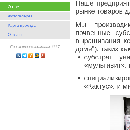
Наше предприят
О нас
рынке товаров д
Фотогалерея
Мы производи
Карта проезда
почвенные суб
Отзывы
выращивания ко
Просмотров страницы: 6337
доме"), таких как
субстрат ун
«мультивит», 
специализи
«Кактус», и м