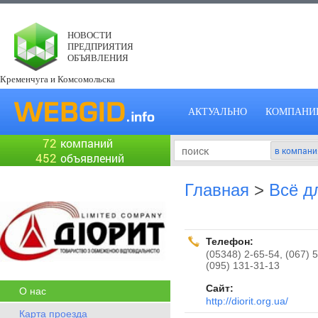
НОВОСТИ
ПРЕДПРИЯТИЯ
ОБЪЯВЛЕНИЯ
Кременчуга и Комсомольска
АКТУАЛЬНО
КОМПАНИ
72
компаний
452
объявлений
Главная
>
Всё д
Телефон:
(05348) 2-65-54, (067) 
(095) 131-31-13
Сайт:
О нас
http://diorit.org.ua/
Карта проезда