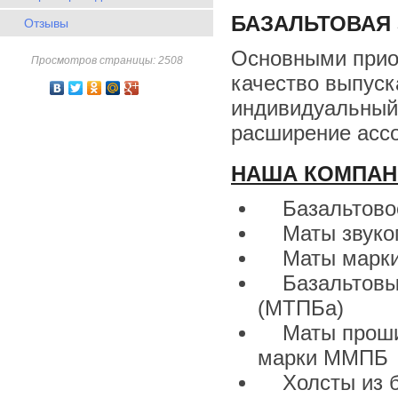
БАЗАЛЬТОВАЯ 
Отзывы
Основными прио
Просмотров страницы: 2508
качество выпуск
индивидуальный 
расширение ассо
НАША КОМПАН
Базальтовое
Маты звукоп
Маты марки Т
Базальтовые 
(МТПБа)
Маты прошив
марки ММПБ
Холсты из ба